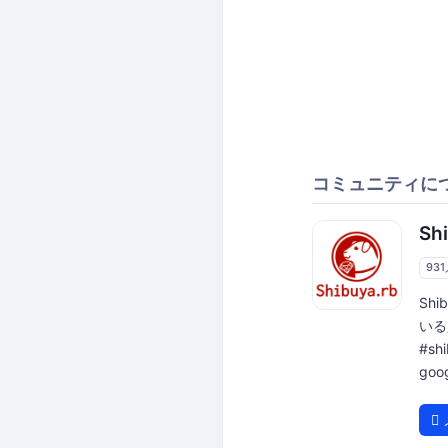
コミュニティに
Sh
93
Sh
いる
#sh
goo