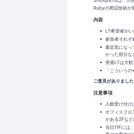
Shibuya.rbは
Rubyの周辺技術が
内容
LT希望者が
参加者それぞ
最近気になっ
かった部分な
突発LTは大
「こういうの
ご意見がありました
注意事項
入館受け付けは 
オフィスフロ
がある2Fな
当日11Fに