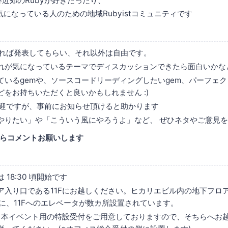
、渋谷近郊のRubyが好きだったり、
気になっている人のための地域Rubyistコミュニティです
いれば発表してもらい、それ以外は自由です。
れが気になっているテーマでディスカッションできたら面白いかな
ているgemや、ソースコードリーディングしたいgem、パーフェク
どをお持ちいただくと良いかもしれません :)
歓迎ですが、事前にお知らせ頂けると助かります
やりたい」や「こういう風にやろうよ」など、 ぜひネタやご意見
らコメントお願いします
18:30 頃開始です
ア入り口である11Fにお越しください。ヒカリエビル内の地下フロア
どに、11Fへのエレベータが数カ所設置されています。
は、本イベント用の特設受付をご用意しておりますので、そちらへお