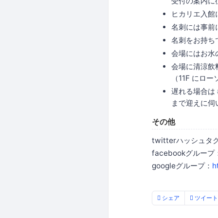
受付の案内に
ヒカリエ入館
名刺には事前
名刺をお持ち
会場にはお水
会場に清涼飲
（11F にロ
遅れる場合は 
まで迎えに伺
その他
twitterハッシュタグ
facebookグループ
googleグループ：
h
シェア
ツイート