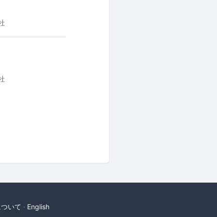
社
社
について
English